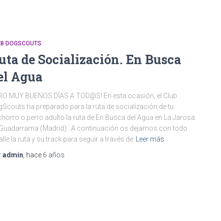
UB DOGSCOUTS
uta de Socialización. En Busca
el Agua
RO MUY BUENOS DÍAS A TOD@S! En esta ocasión, el Club
Scouts ha preparado para la ruta de socialización de tu
horro o perro adulto la ruta de En Busca del Agua en La Jarosa
Guadarrama (Madrid). A continuación os dejamos con todo
alle la ruta y su track para seguir a través de
Leer más
r
admin
, hace
6 años