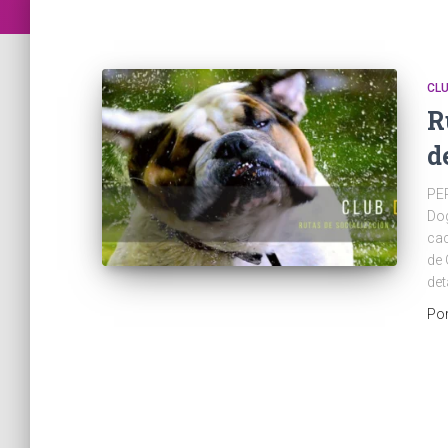
CL
R
d
PE
Dog
cac
de 
det
Po