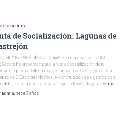
UB DOGSCOUTS
uta de Socialización. Lagunas de
astrejón
RO MUY BUENOS DÍAS A TOD@S! En esta ocasión, el Club
Scouts ha preparado para la ruta de socialización de tu
horro o perro adulto la ruta de Lagunas de Castrejón en San
enzo de El Escorial (Madrid). A continuación os dejamos con
o detalle la ruta y su track para seguir a través de gps
Leer más
r
admin
, hace
5 años