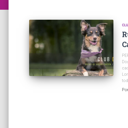
CL
R
C
PE
Dog
cac
Lor
tod
Po